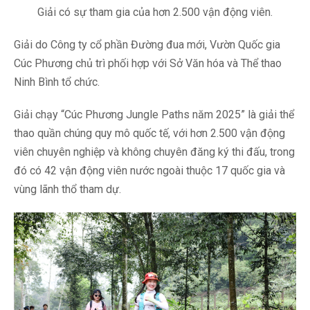
Giải có sự tham gia của hơn 2.500 vận động viên.
Giải do Công ty cổ phần Đường đua mới, Vườn Quốc gia
Cúc Phương chủ trì phối hợp với Sở Văn hóa và Thể thao
Ninh Bình tổ chức.
Giải chạy “Cúc Phương Jungle Paths năm 2025” là giải thể
thao quần chúng quy mô quốc tế, với hơn 2.500 vận động
viên chuyên nghiệp và không chuyên đăng ký thi đấu, trong
đó có 42 vận động viên nước ngoài thuộc 17 quốc gia và
vùng lãnh thổ tham dự.