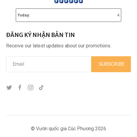
Today:
4
ĐĂNG KÝ NHẬN BẢN TIN
Receive our latest updates about our promotions.
SUBSCRIBE
© Vườn quốc gia Cúc Phương 2026