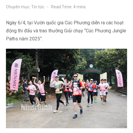
Chuyên mục:
Tin tức
Read Time: 4 mins
Ngày 6/4, tại Vườn quốc gia Cúc Phương diễn ra các hoạt
động thi đấu và trao thưởng Giải chạy “Cúc Phương Jungle
Paths năm 2025”.