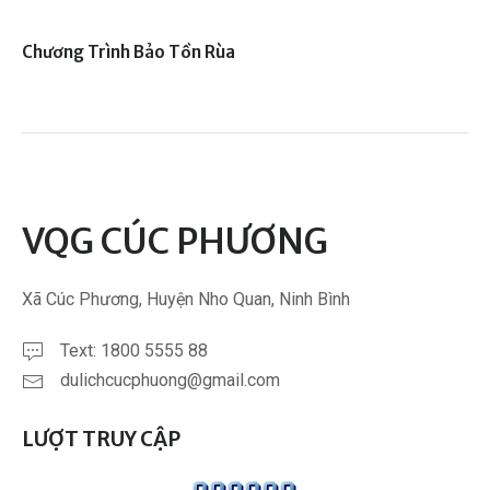
Chương Trình Bảo Tồn Rùa
VQG CÚC PHƯƠNG
Xã Cúc Phương, Huyện Nho Quan, Ninh Bình
Text: 1800 5555 88
dulichcucphuong@gmail.com
LƯỢT TRUY CẬP