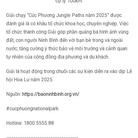
cự ly 100km.
Giải chạy “Cúc Phương Jungle Paths năm 2025” được
đánh giá là có khâu tổ chức khoa học, chuyên nghiệp. Việc
tổ chức thành công Giải góp phần quảng bá hình ảnh vùng
đất, con người Ninh Bình đến với bạn bè trong và ngoài
nước; tăng cường ý thức bảo vệ môi trường và cảnh quan
tự nhiên của cộng đồng địa phương và du khách.
Giải là hoạt động trong chuỗi các sự kiện diễn ra vào dịp Lễ
hội Hoa Lư năm 2025.
Nguồn:
https://baoninhbinh.org.vn/
#cucphuongnationalpark
Hotline: 1800 5555 88
---------------------------------------