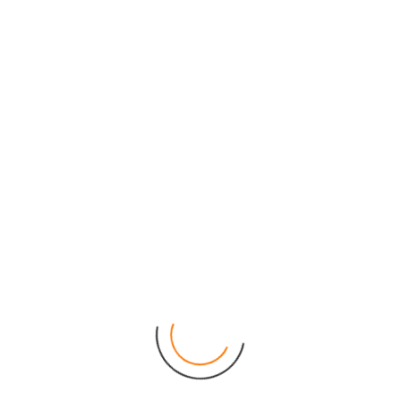
Thuộc địa hình Caxtơ nửa
che phủ, Cúc Phương có
nhiều hang động đẹp với
những cái tên gợi cảm như:
động Sơn cung, động Phò
mã giáng…Đặc biệt có một
số hang động còn lưu giữ
những dấu tích của người
tiền sử, sống cáchngày nay
từ 7.500 năm đến 12.000
năm, đó là hang Đắng (động
người xưa), hang con
Moong. Năm 2000 Cúc
Phương đã phát hiện một
hoá thạch của loài động vật
có xương sống, theo kết luận
ban đầu của Viện cổ sinh học