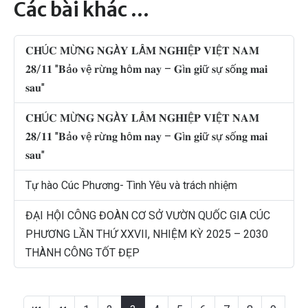
Các bài khác …
𝐂𝐇Ú𝐂 𝐌Ừ𝐍𝐆 𝐍𝐆À𝐘 𝐋Â𝐌 𝐍𝐆𝐇𝐈Ệ𝐏 𝐕𝐈Ệ𝐓 𝐍𝐀𝐌
𝟐𝟖/𝟏𝟏 "𝐁ả𝐨 𝐯ệ 𝐫ừ𝐧𝐠 𝐡ô𝐦 𝐧𝐚𝐲 – 𝐆ì𝐧 𝐠𝐢ữ 𝐬ự 𝐬ố𝐧𝐠 𝐦𝐚𝐢
𝐬𝐚𝐮"
𝐂𝐇Ú𝐂 𝐌Ừ𝐍𝐆 𝐍𝐆À𝐘 𝐋Â𝐌 𝐍𝐆𝐇𝐈Ệ𝐏 𝐕𝐈Ệ𝐓 𝐍𝐀𝐌
𝟐𝟖/𝟏𝟏 "𝐁ả𝐨 𝐯ệ 𝐫ừ𝐧𝐠 𝐡ô𝐦 𝐧𝐚𝐲 – 𝐆ì𝐧 𝐠𝐢ữ 𝐬ự 𝐬ố𝐧𝐠 𝐦𝐚𝐢
𝐬𝐚𝐮"
Tự hào Cúc Phương- Tình Yêu và trách nhiệm
ĐẠI HỘI CÔNG ĐOÀN CƠ SỞ VƯỜN QUỐC GIA CÚC
PHƯƠNG LẦN THỨ XXVII, NHIỆM KỲ 2025 – 2030
THÀNH CÔNG TỐT ĐẸP