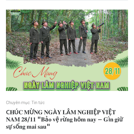
Chuyên mục:
Tin tức
C𝐇Ú𝐂 𝐌Ừ𝐍𝐆 𝐍𝐆À𝐘 𝐋Â𝐌 𝐍𝐆𝐇𝐈Ệ𝐏 𝐕𝐈Ệ𝐓
𝐍𝐀𝐌 𝟐𝟖/𝟏𝟏 "𝐁ả𝐨 𝐯ệ 𝐫ừ𝐧𝐠 𝐡ô𝐦 𝐧𝐚𝐲 – 𝐆ì𝐧 𝐠𝐢ữ
𝐬ự 𝐬ố𝐧𝐠 𝐦𝐚𝐢 𝐬𝐚𝐮"