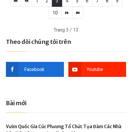
1
2
3
4
5
6
7
8
9
10
Trang 3 / 13
Theo dõi chúng tôi trên
Facebook
Youtube
Bài mới
Vườn Quốc Gia Cúc Phương Tổ Chức Tọa Đàm Các Nhà