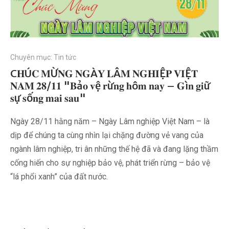
Chuyên mục:
Tin tức
C𝐇Ú𝐂 𝐌Ừ𝐍𝐆 𝐍𝐆À𝐘 𝐋Â𝐌 𝐍𝐆𝐇𝐈Ệ𝐏 𝐕𝐈Ệ𝐓
𝐍𝐀𝐌 𝟐𝟖/𝟏𝟏 "𝐁ả𝐨 𝐯ệ 𝐫ừ𝐧𝐠 𝐡ô𝐦 𝐧𝐚𝐲 – 𝐆ì𝐧 𝐠𝐢ữ
𝐬ự 𝐬ố𝐧𝐠 𝐦𝐚𝐢 𝐬𝐚𝐮"
Ngày 28/11 hằng năm – Ngày Lâm nghiệp Việt Nam – là
dịp để chúng ta cùng nhìn lại chặng đường vẻ vang của
ngành lâm nghiệp, tri ân những thế hệ đã và đang lặng thầm
cống hiến cho sự nghiệp bảo vệ, phát triển rừng – bảo vệ
“lá phổi xanh” của đất nước.