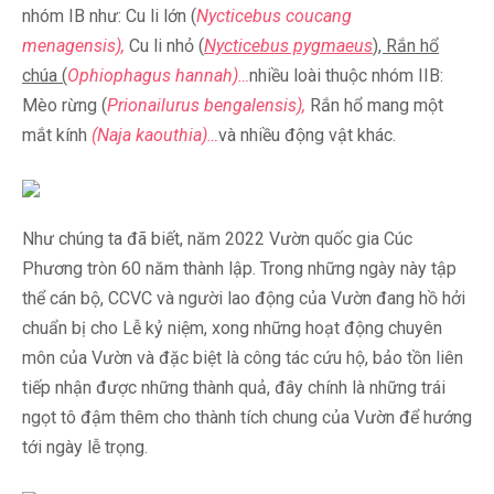
nhóm IB như: Cu li lớn (
Nycticebus coucang
menagensis
),
Cu li nhỏ (
Nycticebus pygmaeus
), Rắn hổ
chúa (
Ophiophagus hannah
)…
nhiều loài thuộc nhóm IIB:
Mèo rừng (
Prionailurus bengalensis
),
Rắn hổ mang một
mắt kính
(
Naja kaouthia
)…
và nhiều động vật khác.
Như chúng ta đã biết, năm 2022 Vườn quốc gia Cúc
Phương tròn 60 năm thành lập. Trong những ngày này tập
thể cán bộ, CCVC và người lao động của Vườn đang hồ hởi
chuẩn bị cho Lễ kỷ niệm, xong những hoạt động chuyên
môn của Vườn và đặc biệt là công tác cứu hộ, bảo tồn liên
tiếp nhận được những thành quả, đây chính là những trái
ngọt tô đậm thêm cho thành tích chung của Vườn để hướng
tới ngày lễ trọng.