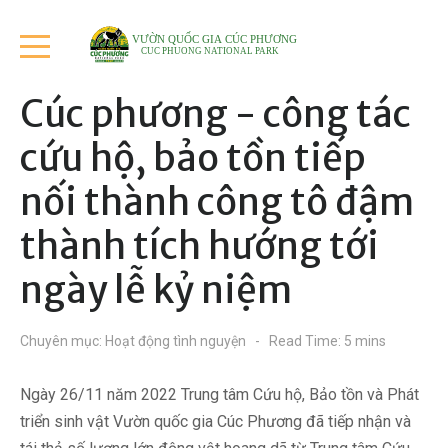
VƯỜN QUỐC GIA CÚC PHƯƠNG
CUC PHUONG NATIONAL PARK
Cúc phương - công tác
cứu hộ, bảo tồn tiếp
nối thành công tô đậm
thành tích hướng tới
ngày lễ kỷ niệm
Chuyên mục:
Hoạt động tình nguyện
Read Time: 5 mins
Ngày 26/11 năm 2022 Trung tâm Cứu hộ, Bảo tồn và Phát
triển sinh vật Vườn quốc gia Cúc Phương đã tiếp nhận và