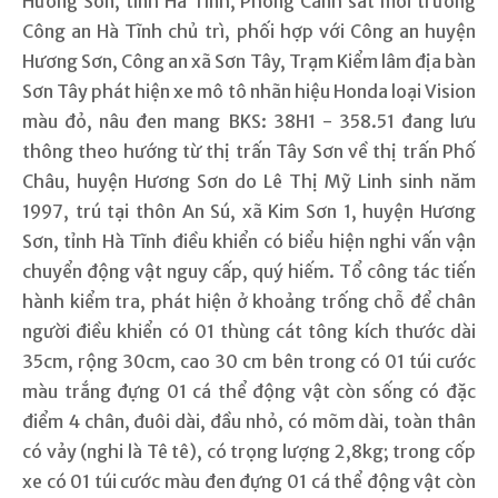
Hương Sơn, tĩnh Hà Tĩnh, Phòng Cảnh sát môi trường
Công an Hà Tĩnh chủ trì, phối hợp với Công an huyện
Hương Sơn, Công an xã Sơn Tây, Trạm Kiểm lâm địa bàn
Sơn Tây phát hiện xe mô tô nhãn hiệu Honda loại Vision
màu đỏ, nâu đen mang BKS: 38H1 - 358.51 đang lưu
thông theo hướng từ thị trấn Tây Sơn về thị trấn Phố
Châu, huyện Hương Sơn do Lê Thị Mỹ Linh sinh năm
1997, trú tại thôn An Sú, xã Kim Sơn 1, huyện Hương
Sơn, tỉnh Hà Tĩnh điều khiển có biểu hiện nghi vấn vận
chuyển động vật nguy cấp, quý hiếm. Tổ công tác tiến
hành kiểm tra, phát hiện ở khoảng trống chỗ để chân
người điều khiển có 01 thùng cát tông kích thước dài
35cm, rộng 30cm, cao 30 cm bên trong có 01 túi cước
màu trắng đựng 01 cá thể động vật còn sống có đặc
điểm 4 chân, đuôi dài, đầu nhỏ, có mõm dài, toàn thân
có vảy (nghi là Tê tê), có trọng lượng 2,8kg; trong cốp
xe có 01 túi cước màu đen đựng 01 cá thể động vật còn